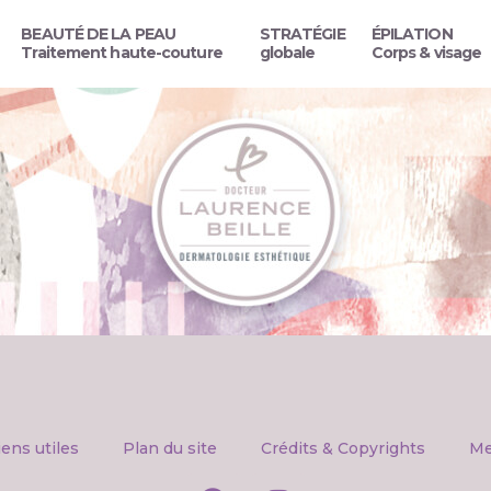
BEAUTÉ DE LA PEAU
STRATÉGIE
ÉPILATION
Traitement haute-couture
globale
Corps & visage
iens utiles
Plan du site
Crédits & Copyrights
Me